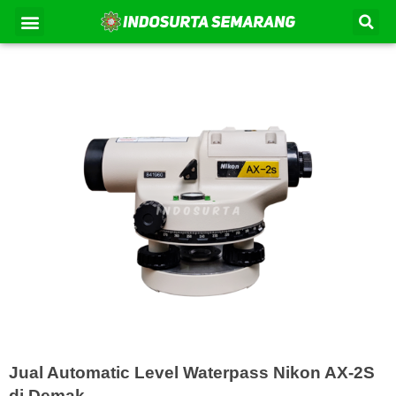
Lewati
Se
Menu
Kontak Kami
Tentang Kami
ke
konten
Jual Automatic Level Waterpass Nikon AX-2S
di Demak