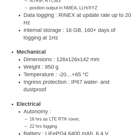
– NTRIP, RTCM3
– position output in NMEA, LLH/XYZ
Data logging : RINEX at update rate up to 20
Hz
Internal storage : 16 GB, 160+ days of
logging at 1Hz
Mechanical
Dimensions : 126x126x142 mm
Weight : 950 g
Temperature : -20…+65 °C
Ingress protection : IP67 water- and
dustproof
Electrical
Autonomy :
– 16 hrs as LTE RTK rover,
– 22 hrs logging
Battery : LiFePO4 6400 mAh, 6.4 V