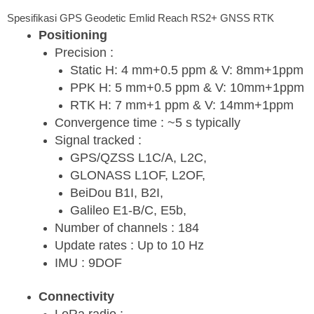
Spesifikasi GPS Geodetic Emlid Reach RS2+ GNSS RTK
Positioning
Precision :
Static H: 4 mm+0.5 ppm & V: 8mm+1ppm
PPK H: 5 mm+0.5 ppm & V: 10mm+1ppm
RTK H: 7 mm+1 ppm & V: 14mm+1ppm
Convergence time : ~5 s typically
Signal tracked :
GPS/QZSS L1C/A, L2C,
GLONASS L1OF, L2OF,
BeiDou B1I, B2I,
Galileo E1-B/C, E5b,
Number of channels : 184
Update rates : Up to 10 Hz
IMU : 9DOF
Connectivity
LoRa radio :