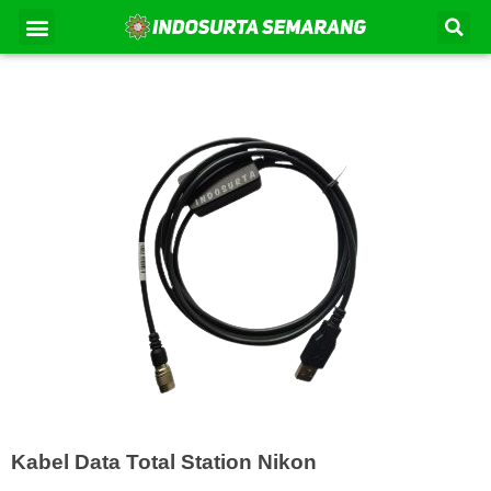
Lewati
Se
Menu
Kontak Kami
Tentang Kami
ke
konten
Kabel Data Total Station Nikon