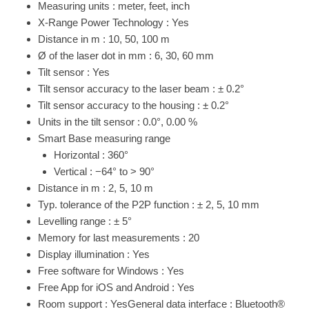
Measuring units : meter, feet, inch
X-Range Power Technology : Yes
Distance in m : 10, 50, 100 m
Ø of the laser dot in mm : 6, 30, 60 mm
Tilt sensor : Yes
Tilt sensor accuracy to the laser beam : ± 0.2°
Tilt sensor accuracy to the housing : ± 0.2°
Units in the tilt sensor : 0.0°, 0.00 %
Smart Base measuring range
Horizontal : 360°
Vertical : −64° to > 90°
Distance in m : 2, 5, 10 m
Typ. tolerance of the P2P function : ± 2, 5, 10 mm
Levelling range : ± 5°
Memory for last measurements : 20
Display illumination : Yes
Free software for Windows : Yes
Free App for iOS and Android : Yes
Room support : YesGeneral data interface : Bluetooth®