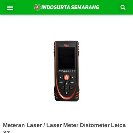
Lewati
Se
Menu
Kontak Kami
Tentang Kami
ke
konten
Meteran Laser / Laser Meter Distometer Leica
X3