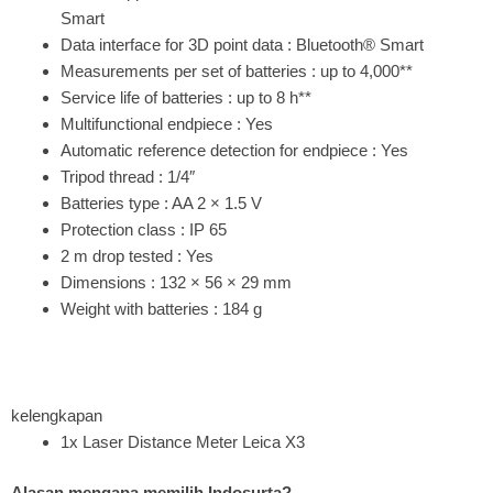
Smart
Data interface for 3D point data : Bluetooth® Smart
Measurements per set of batteries : up to 4,000**
Service life of batteries : up to 8 h**
Multifunctional endpiece : Yes
Automatic reference detection for endpiece : Yes
Tripod thread : 1/4″
Batteries type : AA 2 × 1.5 V
Protection class : IP 65
2 m drop tested : Yes
Dimensions : 132 × 56 × 29 mm
Weight with batteries : 184 g
kelengkapan
1x Laser Distance Meter Leica X3
Alasan mengapa memilih Indosurta?