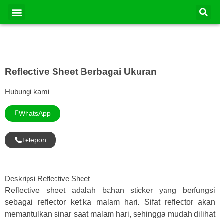
Lewati
Se
Menu
Kontak Kami
Tentang Kami
ke
konten
Reflective Sheet Berbagai Ukuran
Hubungi kami
WhatsApp
Telepon
Deskripsi Reflective Sheet
Reflective sheet adalah bahan sticker yang berfungsi
sebagai reflector ketika malam hari. Sifat reflector akan
memantulkan sinar saat malam hari, sehingga mudah dilihat