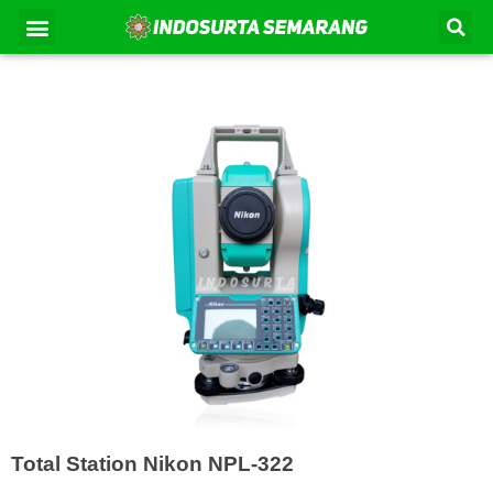
Lewati
Se
Menu
Kontak Kami
Tentang Kami
ke
konten
Total Station Nikon NPL-322