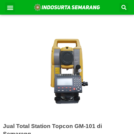
Lewati
Se
Menu
Kontak Kami
Tentang Kami
ke
konten
Jual Total Station Topcon GM-101 di
Semarang