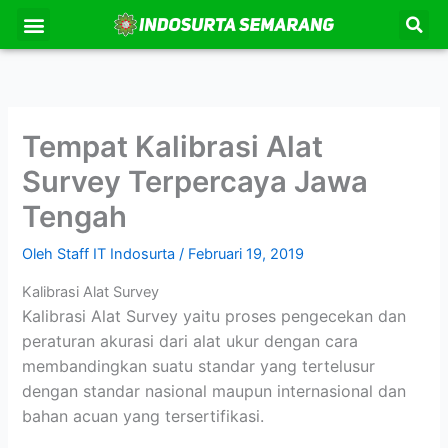
Lewati
Se
Menu
Kontak Kami
Tentang Kami
ke
konten
Tempat Kalibrasi Alat
Survey Terpercaya Jawa
Tengah
Oleh
Staff IT Indosurta
/
Februari 19, 2019
Kalibrasi Alat Survey
Kalibrasi Alat Survey yaitu proses pengecekan dan
peraturan akurasi dari alat ukur dengan cara
membandingkan suatu standar yang tertelusur
dengan standar nasional maupun internasional dan
bahan acuan yang tersertifikasi.