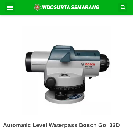
Lewati
Se
Menu
Kontak Kami
Tentang Kami
ke
konten
Automatic Level Waterpass Bosch Gol 32D