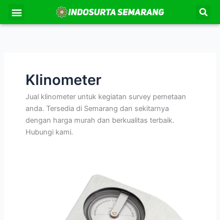
Lewati
Se
Menu
Kontak Kami
Tentang Kami
ke
konten
Klinometer
Jual klinometer untuk kegiatan survey pemetaan
anda. Tersedia di Semarang dan sekitarnya
dengan harga murah dan berkualitas terbaik.
Hubungi kami.
Klinometer
Suunto
Tandem