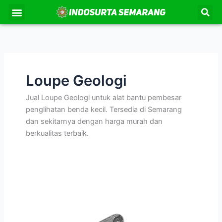
Lewati
Se
Menu
Kontak Kami
Tentang Kami
ke
konten
Loupe Geologi
Jual Loupe Geologi untuk alat bantu pembesar
penglihatan benda kecil. Tersedia di Semarang
dan sekitarnya dengan harga murah dan
berkualitas terbaik.
Loupe
Geologi
Dengan
20x