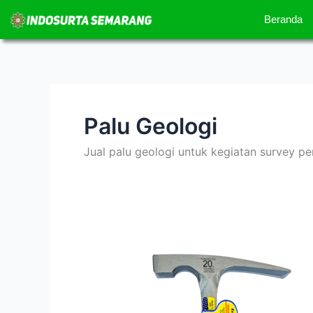
Lewati
Beranda
ke
konten
Palu Geologi
Jual palu geologi untuk kegiatan survey p
Palu
Geologi
Estwing
Pipih