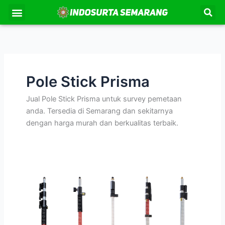
Lewati
Se
Menu
Kontak Kami
Tentang Kami
ke
konten
Pole Stick Prisma
Jual Pole Stick Prisma untuk survey pemetaan
anda. Tersedia di Semarang dan sekitarnya
dengan harga murah dan berkualitas terbaik.
Pole
Stick
/
Jalon
Survey