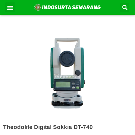
Lewati
Se
Menu
Kontak Kami
Tentang Kami
ke
konten
Theodolite Digital Sokkia DT-740