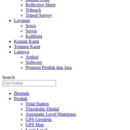
Reflective Sheet
Tribrach
Tripod Survey
Layanan
Sewa
Servis
Kalibrasi
Kontak Kami
Tentang Kami
Lainnya
Artikel
Software
Promosi Produk dan Jasa
Search
Beranda
Produk
Total Station
Theodolite Digital
Automatic Level Waterpass
GPS Geodetic
GPS Map
Laser Level