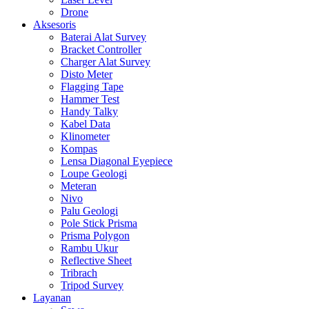
Drone
Aksesoris
Baterai Alat Survey
Bracket Controller
Charger Alat Survey
Disto Meter
Flagging Tape
Hammer Test
Handy Talky
Kabel Data
Klinometer
Kompas
Lensa Diagonal Eyepiece
Loupe Geologi
Meteran
Nivo
Palu Geologi
Pole Stick Prisma
Prisma Polygon
Rambu Ukur
Reflective Sheet
Tribrach
Tripod Survey
Layanan