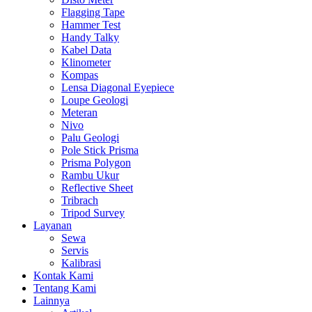
Flagging Tape
Hammer Test
Handy Talky
Kabel Data
Klinometer
Kompas
Lensa Diagonal Eyepiece
Loupe Geologi
Meteran
Nivo
Palu Geologi
Pole Stick Prisma
Prisma Polygon
Rambu Ukur
Reflective Sheet
Tribrach
Tripod Survey
Layanan
Sewa
Servis
Kalibrasi
Kontak Kami
Tentang Kami
Lainnya