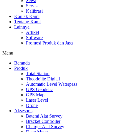
Sewa
Servis
Kalibrasi
Kontak Kami
Tentang Kami
Lainnya
Artikel
Software
Promosi Produk dan Jasa
Menu
Beranda
Produk
Total Station
Theodolite Digital
Automatic Level Waterpass
GPS Geodetic
GPS Map
Laser Level
Drone
Aksesoris
Baterai Alat Survey
Bracket Controller
Charger Alat Survey
Disto Meter