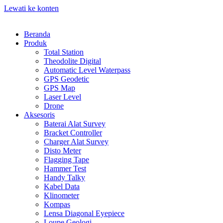
Lewati ke konten
Beranda
Produk
Total Station
Theodolite Digital
Automatic Level Waterpass
GPS Geodetic
GPS Map
Laser Level
Drone
Aksesoris
Baterai Alat Survey
Bracket Controller
Charger Alat Survey
Disto Meter
Flagging Tape
Hammer Test
Handy Talky
Kabel Data
Klinometer
Kompas
Lensa Diagonal Eyepiece
Loupe Geologi