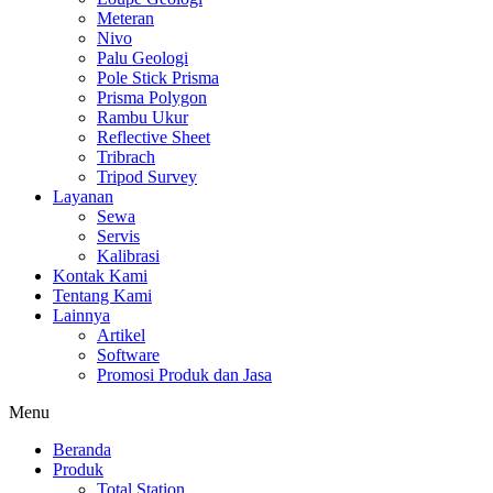
Meteran
Nivo
Palu Geologi
Pole Stick Prisma
Prisma Polygon
Rambu Ukur
Reflective Sheet
Tribrach
Tripod Survey
Layanan
Sewa
Servis
Kalibrasi
Kontak Kami
Tentang Kami
Lainnya
Artikel
Software
Promosi Produk dan Jasa
Menu
Beranda
Produk
Total Station