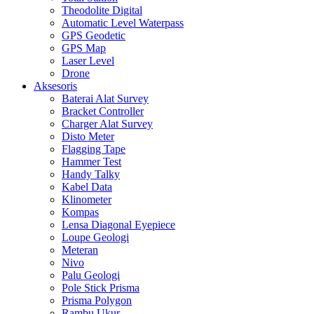
Theodolite Digital
Automatic Level Waterpass
GPS Geodetic
GPS Map
Laser Level
Drone
Aksesoris
Baterai Alat Survey
Bracket Controller
Charger Alat Survey
Disto Meter
Flagging Tape
Hammer Test
Handy Talky
Kabel Data
Klinometer
Kompas
Lensa Diagonal Eyepiece
Loupe Geologi
Meteran
Nivo
Palu Geologi
Pole Stick Prisma
Prisma Polygon
Rambu Ukur