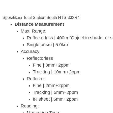
Spesifikasi Total Station South NTS-332R4
Distance Measurement
Max. Range:
Reflectorless | 400m (Object in shade, or s
Single prism | 5.0km
Accuracy:
Reflectorless
Fine | 3mm+2ppm
Tracking | 10mm+2ppm
Reflector:
Fine | 2mm+2ppm
Tracking | 5mm+2ppm
IR sheet | 5mm+2ppm
Reading:
Measuring Time