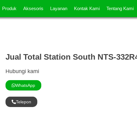
Produk
Aksesoris
Layanan
Kontak Kami
Tentang Kami
Jual Total Station South NTS-332R
Hubungi kami
WhatsApp
Telepon