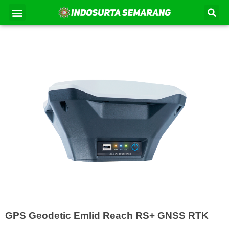
Lewati
Se
Menu
Kontak Kami
Tentang Kami
ke
konten
GPS Geodetic Emlid Reach RS+ GNSS RTK