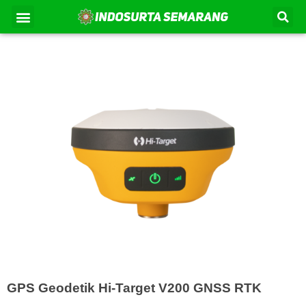
Lewati
Se
Menu
Kontak Kami
Tentang Kami
ke
konten
GPS Geodetik Hi-Target V200 GNSS RTK