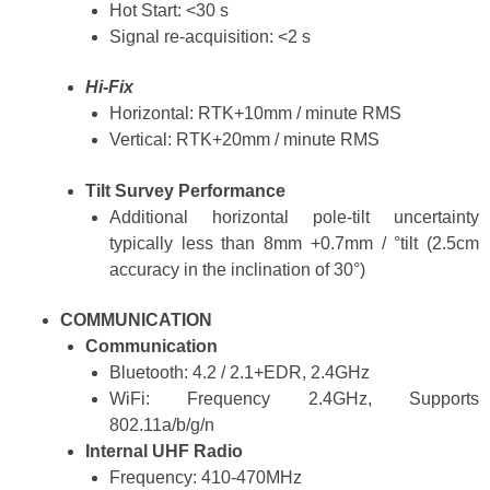
Hot Start: <30 s
Signal re-acquisition: <2 s
Hi-Fix
Horizontal: RTK+10mm / minute RMS
Vertical: RTK+20mm / minute RMS
Tilt Survey Performance
Additional horizontal pole-tilt uncertainty
typically less than 8mm +0.7mm / °tilt (2.5cm
accuracy in the inclination of 30°)
COMMUNICATION
Communication
Bluetooth: 4.2 / 2.1+EDR, 2.4GHz
WiFi: Frequency 2.4GHz, Supports
802.11a/b/g/n
Internal UHF Radio
Frequency: 410-470MHz