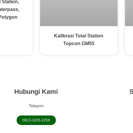
l Station,
aterpass,
 Polygon
Kalibrasi Total Station
Topcon GM55
Hubungi Kami
S
Telepon
0813-1835-2259