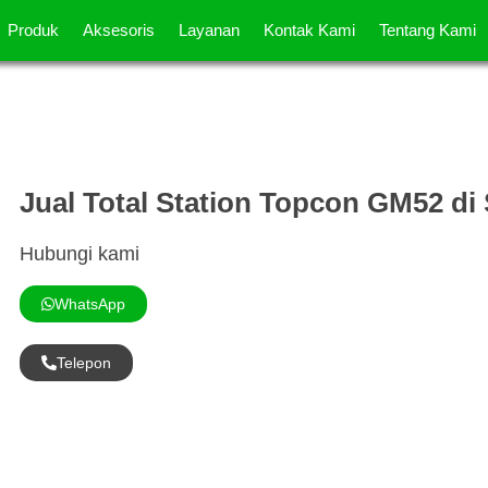
Produk
Aksesoris
Layanan
Kontak Kami
Tentang Kami
Jual Total Station Topcon GM52 d
Hubungi kami
WhatsApp
Telepon