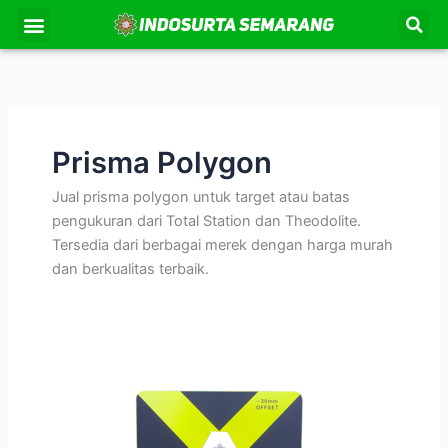
Lewati
Se
Menu
Kontak Kami
Tentang Kami
ke
konten
Prisma Polygon
Jual prisma polygon untuk target atau batas
pengukuran dari Total Station dan Theodolite.
Tersedia dari berbagai merek dengan harga murah
dan berkualitas terbaik.
Prisma
Polygon
Sokkia
HD-