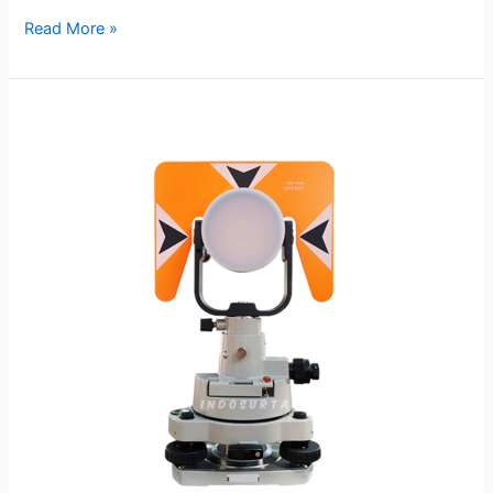
Read More »
Prisma
Polygon
Nikon
HD-
18