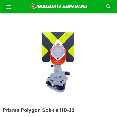
Lewati
Se
Menu
Kontak Kami
Tentang Kami
ke
konten
Prisma Polygon Sokkia HD-19