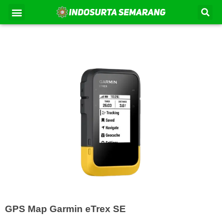
Lewati
Se
Menu
Kontak Kami
Tentang Kami
ke
konten
GPS Map Garmin eTrex SE