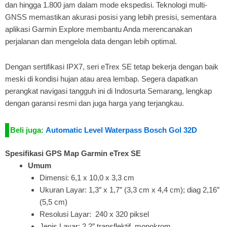
dan hingga 1.800 jam dalam mode ekspedisi. Teknologi multi-
GNSS memastikan akurasi posisi yang lebih presisi, sementara
aplikasi Garmin Explore membantu Anda merencanakan
perjalanan dan mengelola data dengan lebih optimal.
Dengan sertifikasi IPX7, seri eTrex SE tetap bekerja dengan baik
meski di kondisi hujan atau area lembap. Segera dapatkan
perangkat navigasi tangguh ini di Indosurta Semarang, lengkap
dengan garansi resmi dan juga harga yang terjangkau.
Beli juga:
Automatic Level Waterpass Bosch Gol 32D
Spesifikasi GPS Map Garmin eTrex SE
Umum
Dimensi: 6,1 x 10,0 x 3,3 cm
Ukuran Layar: 1,3″ x 1,7″ (3,3 cm x 4,4 cm); diag 2,16″
(5,5 cm)
Resolusi Layar: 240 x 320 piksel
Jenis Layar: 2,2″ transflektif, monokrom