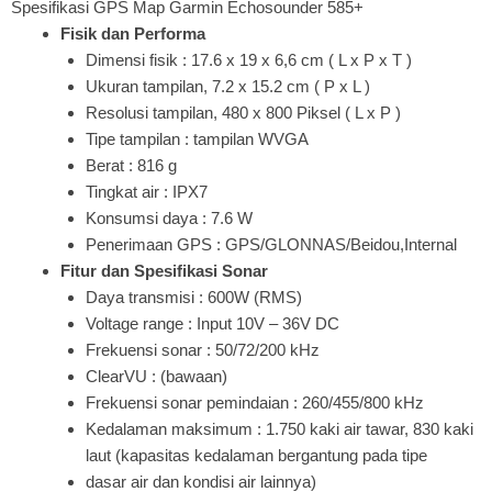
Spesifikasi GPS Map Garmin Echosounder 585+
Fisik dan Performa
Dimensi fisik : 17.6 x 19 x 6,6 cm ( L x P x T )
Ukuran tampilan, 7.2 x 15.2 cm ( P x L )
Resolusi tampilan, 480 x 800 Piksel ( L x P )
Tipe tampilan : tampilan WVGA
Berat : 816 g
Tingkat air : IPX7
Konsumsi daya : 7.6 W
Penerimaan GPS : GPS/GLONNAS/Beidou,Internal
Fitur dan Spesifikasi Sonar
Daya transmisi : 600W (RMS)
Voltage range : Input 10V – 36V DC
Frekuensi sonar : 50/72/200 kHz
ClearVU : (bawaan)
Frekuensi sonar pemindaian : 260/455/800 kHz
Kedalaman maksimum : 1.750 kaki air tawar, 830 kaki
laut (kapasitas kedalaman bergantung pada tipe
dasar air dan kondisi air lainnya)