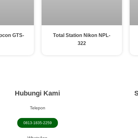
opcon GTS-
Total Station Nikon NPL-
322
Hubungi Kami
S
Telepon
0813-1835-2259
WhatsApp